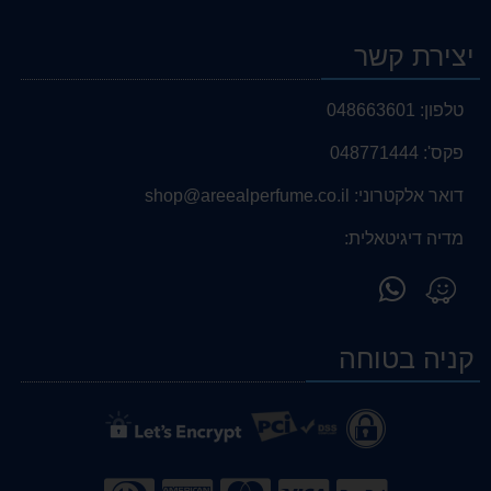
יצירת קשר
טלפון:
048663601
פקס':
048771444
דואר אלקטרוני:
shop@areealperfume.co.il
מדיה דיגיטאלית:
פנה
מצא
אלינו
אותנו
ב-
ב-
קניה בטוחה
WhatsApp
Waze