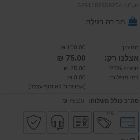
דעת
שאל
על
מק"ט: 6291107459264
אותנו
המוצר
על
מכירה רגילה
המוצר
מחירון:
100.00 ₪
אצלנו רק:
75.00 ₪
חסכת 25%:
25.00 ₪
דמי משלוח:
0.00 ₪
(אפשרות לאיסוף עצמי)
סה"כ כולל משלוח:
75.00 ₪
25% -
לחץ
מבצע
יבואן
שירות
קניה
לאפשרויות
רשמי
מקצועי
בטוחה
תשלומים
משלוח
מהיר