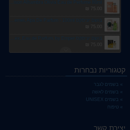
Maison Alhambra Olivia Eau de Perfume 80ml
75.00 ₪
בושם יוניסקס Parfum Arabesc Nancy, Suroori, Femei, Apa De Parfum - 100ml
75.00 ₪
בושם יוניסקס Hakayati Khatt Al Faris Perfume, 100 ml for Unisex, Eau de Parfum, by Emper
75.00 ₪
ג'יני מבית לאטאפה 100מ"ל E.D.P בושם לאישה.
75.00 ₪
קטגוריות נבחרות
Smart-Collection -No. 447-Eau De Parfum -25ml
25.00 ₪
בשמים לגבר
בשמים לאשה
אל חרמאין אמבר אוד גולד אדישן 120 מ"ל א.ד.פ
300.00 ₪
בשמים UNISEX
טיפוח
Smart-Collection -No.392-Eau De Parfum -25ml
25.00 ₪
יצירת קשר
Club INTENSE HOMME PENDORA