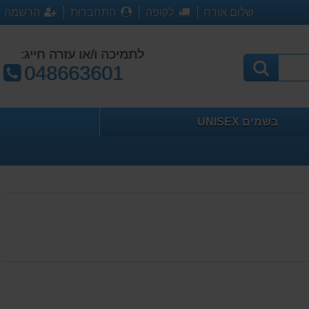
שלום אורח
לקופה
התחברות
הרשמה
לתמיכה ו/או עזרה חייג:
טלפון:
048663601
בשמים UNISEX