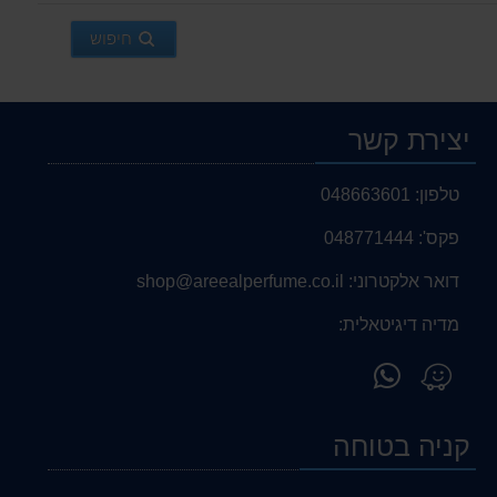
חיפוש
יצירת קשר
טלפון:
048663601
פקס':
048771444
דואר אלקטרוני:
shop@areealperfume.co.il
מדיה דיגיטאלית:
פנה
מצא
אלינו
אותנו
ב-
ב-
קניה בטוחה
WhatsApp
Waze