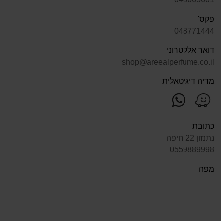
פקס'
048771444
דואר אלקטרוני
shop@areealperfume.co.il
מדיה דיגיטאלית
פנה
מצא
אלינו
אותנו
ב-
ב-
כתובת
WhatsApp
Waze
נתנזון 22 חיפה
0559889998
מפה