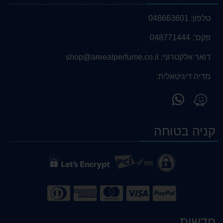
טלפון:
048663601
פקס':
048771444
דואר אלקטרוני:
shop@areealperfume.co.il
מדיה דיגיטאלית:
פנה
מצא
אלינו
אותנו
ב-
ב-
קניה בטוחה
WhatsApp
Waze
חדשות