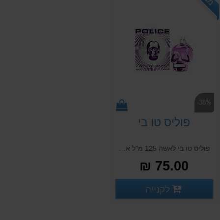
-38%
פוליס טו בי
פוליס טו בי לאשה 125 מ"ל א.ד.פ POLICE TO BE WOMAN 125 ML E.D.P
75.00 ₪
פרטים נוספים
לקנייה
פרטים נוספים