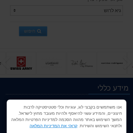
חיפוש
הקודם
ה
מידע כללי
escentric molecules E03
דף הבית
149.00 ₪
אנו משתמשים בקבצי לוג, עוגיות וכלי סטטיסטיקה לרבות
אודותינו
חיצוניים, והמידע עשוי להיאסף ולהיות מעובד מחוץ לישראל.
La Sultana de Saba
מבצעים
המשך השימוש באתר מהווה הסכמה למדיניות הפרטיות המלאה
349.00 ₪
שאלות נפוצות
ולתנאי השימוש והשירות.
קרא/י את המדיניות המלאה