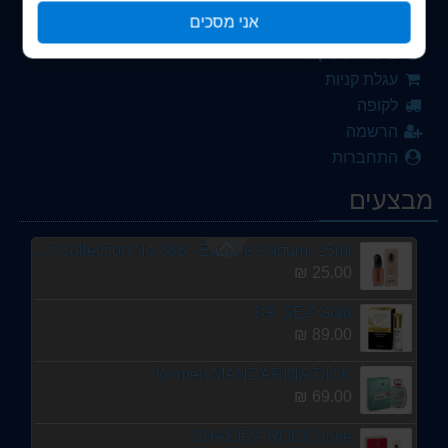
צור קשר
XS POUR ELLE paco rabanne
אני מסכים
249.00 ₪
תקנון החנות
ביטול עיסקה
DE.SEA
עגלת קניות
89.00 ₪
לקופה
TOBACCO TOUCH ALHAMBRA
הרשמה
75.00 ₪
התחברות
Lattafa Alhambra Avant - Eau De Parfum 100ML
מבצעים
75.00 ₪
Smart Collection No.388 - Eau De Parfum- 25ml
25.00 ₪
DR SEA Gold
89.00 ₪
for men MANDARINA DICK
69.00 ₪
SHAKIRA ROCK! love