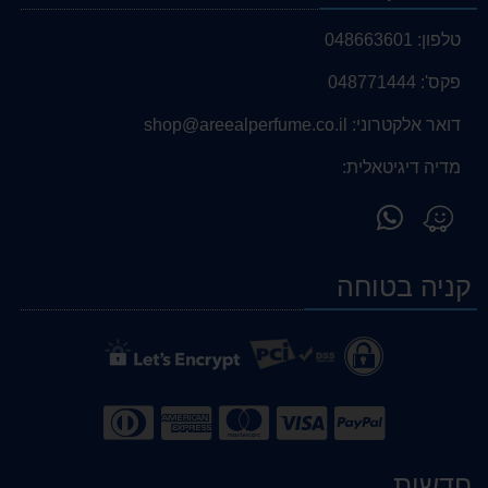
טלפון:
048663601
פקס':
048771444
דואר אלקטרוני:
shop@areealperfume.co.il
מדיה דיגיטאלית:
פנה
מצא
אלינו
אותנו
ב-
ב-
קניה בטוחה
WhatsApp
Waze
חדשות