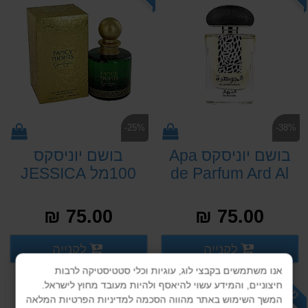
-25%
-38%
בושם יוניסקס Apa
בושם יוניסקס
de Parfum Ard Al
100מל JESSICA
SIMPSON
Zaafaran, 100 ml
FANCY NIGHTS
75.00 ₪
75.00 ₪
3.4 EDP SP
פרטים נוספים
פרטים
לקנייה
לקנייה
פרטים נוספים
פרטים נוספים
אנו משתמשים בקבצי לוג, עוגיות וכלי סטטיסטיקה לרבות
מבצע
מבצע
חיצוניים, והמידע עשוי להיאסף ולהיות מעובד מחוץ לישראל.
המשך השימוש באתר מהווה הסכמה למדיניות הפרטיות המלאה