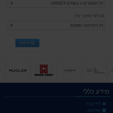
סנן לפי ספק / יצרן
חיפוש
הקודם
ה
מידע כללי
Sweet Melody
דף הבית
99.00 ₪
אודותינו