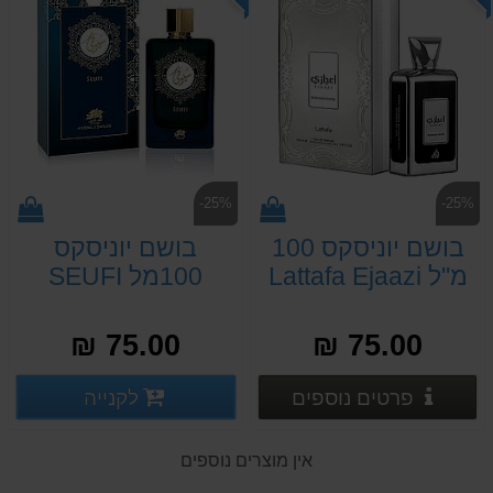
-25%
-25%
בושם יוניסקס 100
בושם יוניסקס
מ''ל Lattafa Ejaazi
100מל SEUFI
Intensive Silver או
EAU DE PARFUM
דה פרפיום E.D.P
SPRAY INUSEX
75.00 ₪
75.00 ₪
BY ALFARE
א.ד.פ.
פרטים נוספים
פרטים
לקנייה
פרטים נוספים
פרטים נוספים
אין מוצרים נוספים