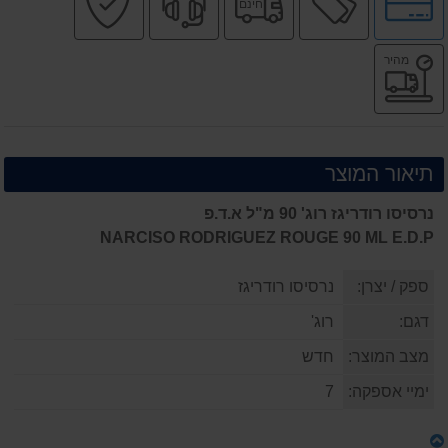
חינם
לאפשרויות
חינם
מקצועי
בטוחה
תשלומים
משלוח
מהיר
מהיר
תיאור המוצר
נרסיסו רודריגז רוג' 90 מ"ל א.ד.פ
NARCISO RODRIGUEZ ROUGE 90 ML E.D.P
ספק / יצרן:
נרסיסו רודריגז
דגם:
רוג'
מצב המוצר:
חדש
ימיי אספקה:
7