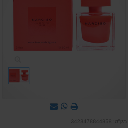
הדפס
WhatsApp
שאל
-
אותנו
שאל
על
מק"ט: 3423478844858
אותנו
המוצר