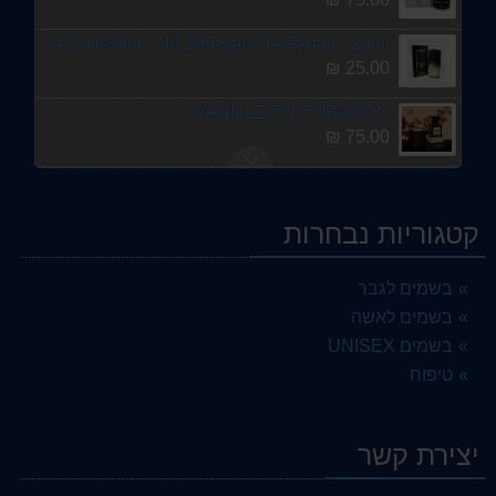
Smart-Collection -No 195-Eau De Parfum -25ml
25.00 ₪
VANILLE EN TOBACCO
75.00 ₪
Smart Collection No. 446- Eau De Parfum- 25 ml
25.00 ₪
קטגוריות נבחרות
בושם לאישה 100 מ''ל Ard Al Zaafaran Huroof Al Hub Flora או דה פרפיום E.D.P
75.00 ₪
בשמים לגבר
בשמים לאשה
DI GIO FRAGRANCE DELUXE PROFOUND
75.00 ₪
בשמים UNISEX
טיפוח
TOBACCO TOUCH ALHAMBRA
75.00 ₪
יצירת קשר
איסי מיאקי לאו דאיסי אינטנס לגבר
100.00 ₪