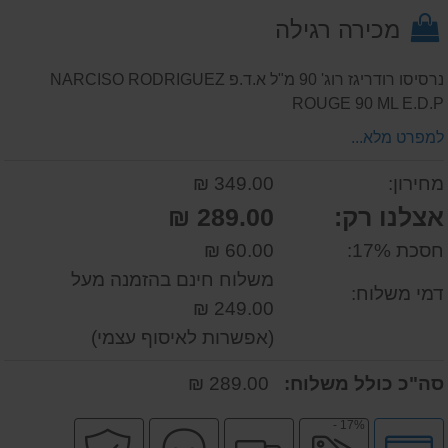
על
מכירה רגילה
המוצר
נרסיסו רודריגז רוג' 90 מ"ל א.ד.פ NARCISO RODRIGUEZ
ROUGE 90 ML E.D.P
למפרט מלא...
מחירון:
349.00 ₪
אצלנו רק:
289.00 ₪
חסכת 17%:
60.00 ₪
משלוח חינם בהזמנה מעל
דמי משלוח:
249.00 ₪
(אפשרות לאיסוף עצמי)
סה"כ כולל משלוח:
289.00 ₪
17% -
לחץ
מבצע
משלוח
שירות
קניה