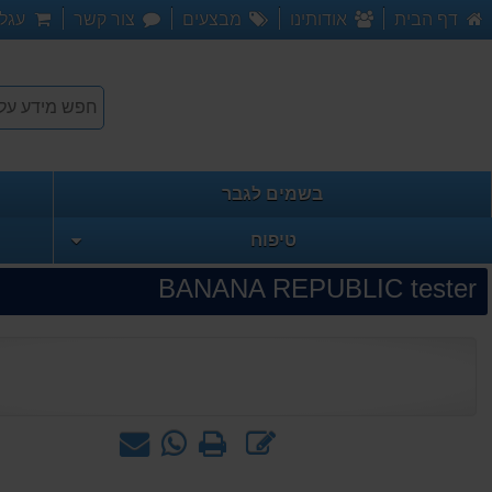
דף הבית
אודותינו
מבצעים
צור קשר
עגלת
בשמים לגבר
טיפוח
BANANA REPUBLIC tester
כתוב
הדפס
WhatsApp
שאל
חוות
-
אותנו
דעת
שאל
על