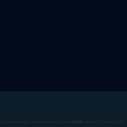
אתר זה מופעל ע"י מערכת Safe
SHOP
,
מבית SRV
חנות וירטואלית
אחסון אתרים