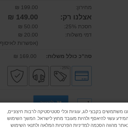
מחירון:
199.00 ₪
אצלנו רק:
149.00 ₪
חסכת 25%:
50.00 ₪
דמי משלוח:
20.00 ₪
(אפשרות לאיסוף 
סה"כ כולל משלוח:
169.00 ₪
25% -
לחץ
מבצע
שירות
קני
לאפשרויות
מקצועי
בטו
תשלומים
לקנייה
נו משתמשים בקבצי לוג, עוגיות וכלי סטטיסטיקה לרבות חיצוניים,
המידע עשוי להיאסף ולהיות מעובד מחוץ לישראל. המשך השימוש
אתר מהווה הסכמה למדיניות הפרטיות המלאה ולתנאי השימוש