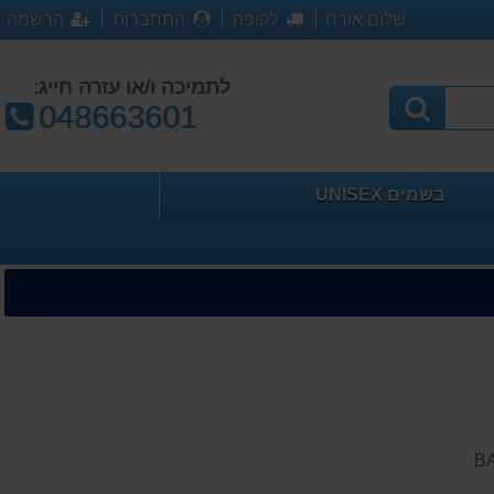
שלום אורח
לקופה
התחברות
הרשמה
לתמיכה ו/או עזרה חייג:
טלפון:
048663601
בשמים UNISEX
BA