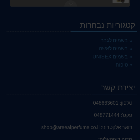
HAMSSAT AL LAIL 100ML PARFUM
75.00 ₪
קטגוריות נבחרות
TESTER Antonio Banderas for men
89.00 ₪
בשמים לגבר
בשמים לאשה
BERLINETTA
75.00 ₪
בשמים UNISEX
טיפוח
CHOPARD
149.00 ₪
יצירת קשר
JENNIFER LOPEZ
119.00 ₪
טלפון:
048663601
SHAKIRA Dance
50.00 ₪
פקס':
048771444
ANTONIO BANDERAS
דואר אלקטרוני:
shop@areealperfume.co.il
99.00 ₪
מדיה דיגיטאלית: