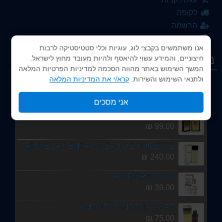
75.00 ₪
לקופה
CHOPARD
הרשמה
149.00 ₪
התחברות
אנו משתמשים בקבצי לוג, עוגיות וכלי סטטיסטיקה לרבות
JENNIFER LOPEZ
מבצעים
חיצוניים, והמידע עשוי להיאסף ולהיות מעובד מחוץ לישראל.
119.00 ₪
המשך השימוש באתר מהווה הסכמה למדיניות הפרטיות המלאה
ולתנאי השימוש והשירות.
קרא/י את המדיניות המלאה
SHAKIRA Dance
50.00 ₪
אני מסכים
ANTONIO BANDERAS
99.00 ₪
OSCAR DE LA RENTA 3.4 EAU DE TOILETTE בושם לנשים אוסקר / 100 מ"ל א.ד.ת.
240.00 ₪
DR.SEA RETINOL
39.00 ₪
MONTAN INTENS CAFE
75.00 ₪