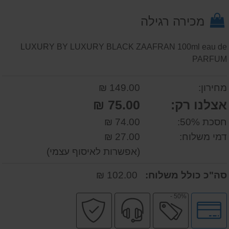
על
מכירה רגילה
המוצר
LUXURY BY LUXURY BLACK ZAAFRAN 100ml eau de
PARFUM
מחירון:
149.00 ₪
אצלנו רק:
75.00 ₪
חסכת 50%:
74.00 ₪
דמי משלוח:
27.00 ₪
(אפשרות לאיסוף עצמי)
סה"כ כולל משלוח:
102.00 ₪
50% -
לחץ
מבצע
שירות
קניה
לאפשרויות
מקצועי
בטוחה