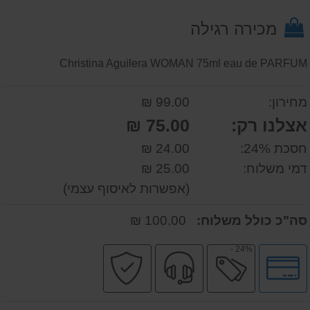
על
מכירה רגילה
המוצר
Christina Aguilera WOMAN 75ml eau de PARFUM
מחירון:
99.00 ₪
אצלנו רק:
75.00 ₪
חסכת 24%:
24.00 ₪
דמי משלוח:
25.00 ₪
(אפשרות לאיסוף עצמי)
סה"כ כולל משלוח:
100.00 ₪
24% -
לחץ
מבצע
שירות
קניה
לאפשרויות
מקצועי
בטוחה
תשלומים