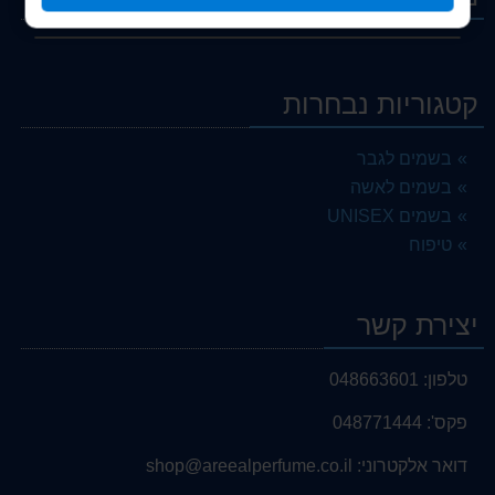
קטגוריות נבחרות
בשמים לגבר
בשמים לאשה
בשמים UNISEX
טיפוח
יצירת קשר
טלפון:
048663601
פקס':
048771444
דואר אלקטרוני:
shop@areealperfume.co.il