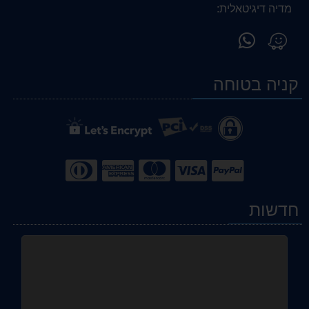
מדיה דיגיטאלית:
פנה
מצא
אלינו
אותנו
ב-
ב-
קניה בטוחה
WhatsApp
Waze
חדשות