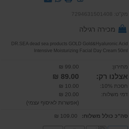
חוות
-
אותנו
דעת
שאל
על
מק"ט: 7294631501408
אותנו
המוצר
על
מכירה רגילה
המוצר
DR.SEA dead sea products GOLD Gold&Hyaluronic Acid
Intensive Moisturizing Facial Day Cream 50ml
מחירון:
99.00 ₪
אצלנו רק:
89.00 ₪
חסכת 10%:
10.00 ₪
דמי משלוח:
20.00 ₪
(אפשרות לאיסוף עצמי)
סה"כ כולל משלוח:
109.00 ₪
10% -