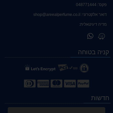
פקס':
048771444
דואר אלקטרוני:
shop@areealperfume.co.il
מדיה דיגיטאלית:
פנה
מצא
אלינו
אותנו
ב-
ב-
קניה בטוחה
WhatsApp
Waze
חדשות