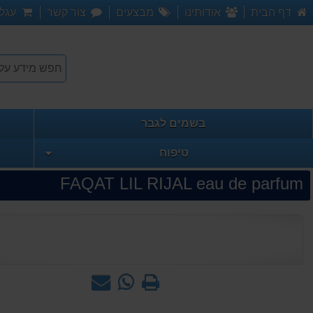
דף הבית
אודותינו
מבצעים
צור קשר
עגלת
בשמים לגבר
טיפוח
FAQAT LIL RIJAL eau de parfum
הדפס
WhatsApp
שאל
-
אותנו
שאל
על