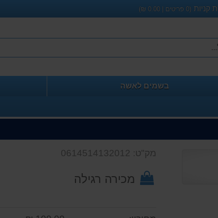
 קניות
(
0
פריטים |
0.00
₪)
בשמים לאשה
מק"ט: 0614514132012
מכירה רגילה