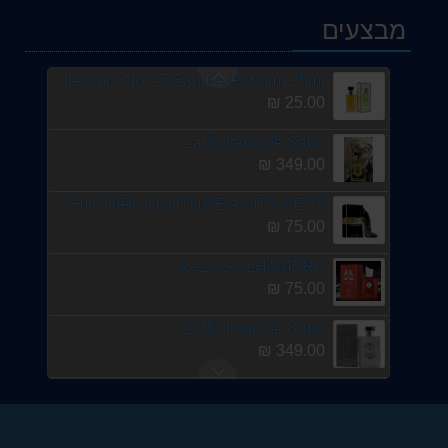
בושם לאישה ana al nalikah .I am the queen E.D.P. 100 ML אנא אל מליק א.ד.פ.
מבצעים
75.00 ₪
Smart-Collection -No 27-Eau De Parfum -25ml
25.00 ₪
La Sultana de Saba
349.00 ₪
SUPREME CHIC GIRL COUTURE AY ITS BEST
75.00 ₪
KALOS ALHAMBRA
75.00 ₪
La Sultane de Saba
349.00 ₪
DE.SEA
89.00 ₪