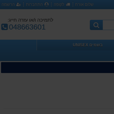
שלום אורח
לקופה
התחברות
הרשמה
לתמיכה ו/או עזרה חייג:
טלפון:
048663601
בשמים UNISEX