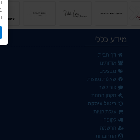
ו
הקודם
ב
ו
מידע כללי
La Sultane de Saba
דף הבית
349.00 ₪
אודותינו
DE.SEA
מבצעים
89.00 ₪
שאלות נפוצות
צור קשר
DUMONT IRONIC pour homme
249.00 ₪
תקנון החנות
ביטול עיסקה
בושם יוניסקס 100 מ''ל Amwaaj Azwati או דה פרפיום E.D.P
עגלת קניות
75.00 ₪
לקופה
בושם לגבר Kingsman by Maison Alhambra Eau De Parfum - Lattafa - 100ml קינגסמן לאטאפה
הרשמה
75.00 ₪
התחברות