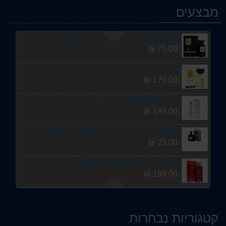
נרסיסו רודריגז רוג'
מבצעים
289.00 ₪
TOBACCO TOUCH ALHAMBRA
75.00 ₪
פיג'י גיא לרוש
179.00 ₪
TESTER LAURA BIOGIOTTI
149.00 ₪
Smart-Collection -No393-Eau De Parfum -25ml
25.00 ₪
Elizabeth Arden RED DOOR
199.00 ₪
Laura Biagiotti passione
69.00 ₪
קטגוריות נבחרות
פאקאר לאטאפה מן מבית לאטאפה 100מ"ל E.D.P בושם לגבר.