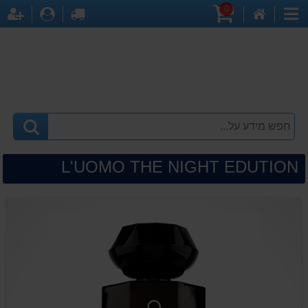
0
דף
עגלת
לקופה
התחברו
הר
קטגוריות
הבית
קניות
L'UOMO THE NIGHT EDUTION