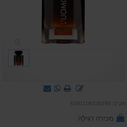
כתוב
הדפס
WhatsApp
שאל
חוות
-
אותנו
דעת
שאל
על
מק"ט: 6291108326299
אותנו
המוצר
על
מכירה רגילה
המוצר