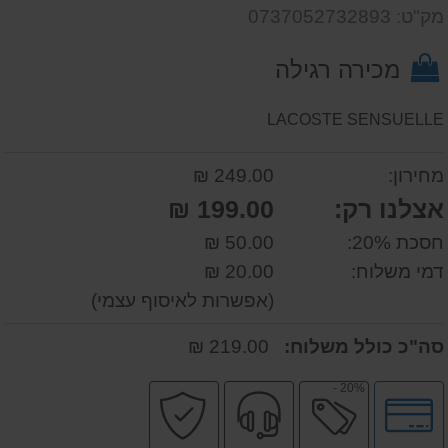
דעת
שאל
על
מק"ט: 0737052732893
אותנו
המוצר
על
מכירה רגילה
המוצר
LACOSTE SENSUELLE
מחירון:
249.00 ₪
אצלנו רק:
199.00 ₪
חסכת 20%:
50.00 ₪
דמי משלוח:
20.00 ₪
(אפשרות לאיסוף עצמי)
סה"כ כולל משלוח:
219.00 ₪
20% -
לחץ
מבצע
שירות
קניה
לאפשרויות
מקצועי
בטוחה