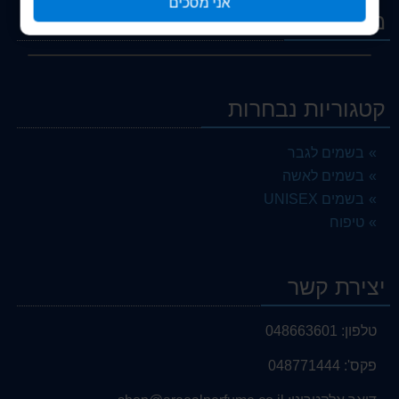
אני מסכים
מבצעים
קטגוריות נבחרות
בשמים לגבר
בשמים לאשה
בשמים UNISEX
טיפוח
יצירת קשר
טלפון:
048663601
פקס':
048771444