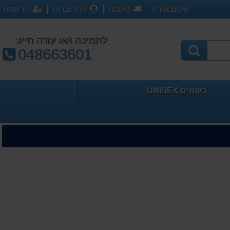
שלום אורח
לקופה
התחברות
הרשמה
לתמיכה ו/או עזרה חייג:
טלפון:
048663601
בשמים UNISEX