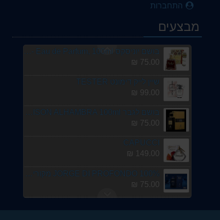
75.00 ₪
התחברות
בושם יוניסקס 100מל SEUFI EAU DE PARFUM SPRAY INUSEX BY ALFARE א.ד.פ.
מבצעים
75.00 ₪
בושם יוניסקס Raghba by Lattafa for Unisex - Eau de Parfum, 100ml א.ד.פ.
75.00 ₪
שיין לייק דימונט TESTER
99.00 ₪
בושם לגבר BLACK ORIGAMI EDP By MAISON ALHAMBRA 100ml
75.00 ₪
CAPUCCI
149.00 ₪
JORGE DI PROFONDO 100% מקורי✔ בושם 3.4 OZ \ 100ML Maison Alhambra
75.00 ₪
Smart Collection No. 287- Eau De Parfum- 25 ml
25.00 ₪