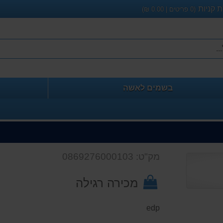
 קניות
(
0
פריטים |
0.00
₪)
בשמים לאשה
מק"ט: 0869276000103
מכירה רגילה
edp