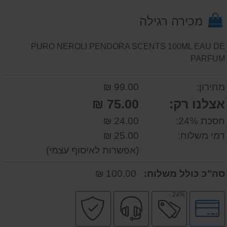
על
מכירה רגילה
המוצר
PURO NEROLI PENDORA SCENTS 100ML EAU DE
PARFUM
מחירון:
99.00 ₪
אצלנו רק:
75.00 ₪
חסכת 24%:
24.00 ₪
דמי משלוח:
25.00 ₪
(אפשרות לאיסוף עצמי)
סה"כ כולל משלוח:
100.00 ₪
24% -
לחץ
מבצע
שירות
קניה
לאפשרויות
מקצועי
בטוחה