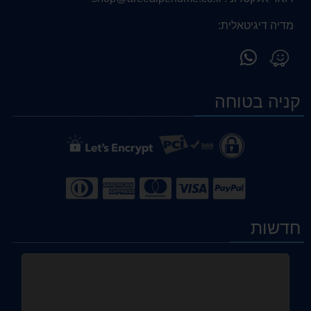
מדיה דיגיטאלית:
פנה
מצא
אלינו
אותנו
ב-
ב-
קניה בטוחה
WhatsApp
Waze
חדשות