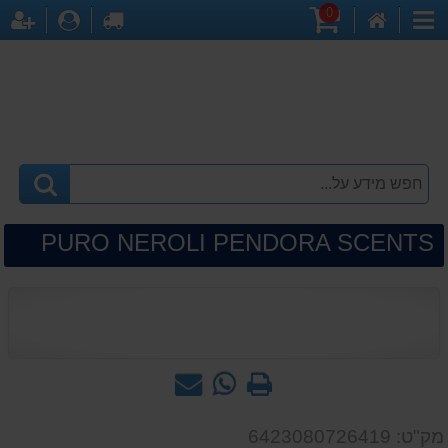
0
דף
עגלת
לקופה
התחברו
הר
קטגוריות
הבית
קניות
PURO NEROLI PENDORA SCENTS
הדפס
WhatsApp
שאל
-
אותנו
שאל
על
מק"ט: 6423080726419
אותנו
המוצר