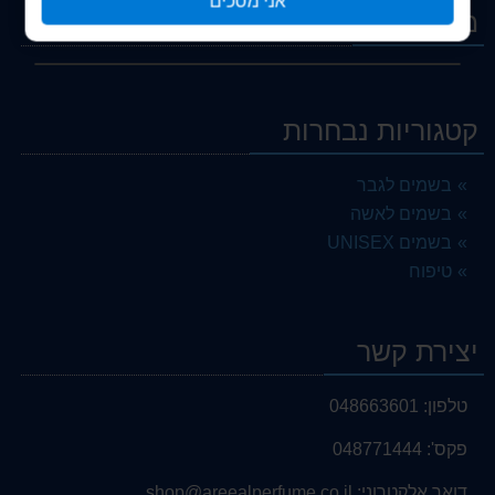
אני מסכים
מבצעים
קטגוריות נבחרות
בשמים לגבר
בשמים לאשה
בשמים UNISEX
טיפוח
יצירת קשר
טלפון:
048663601
פקס':
048771444
דואר אלקטרוני:
shop@areealperfume.co.il