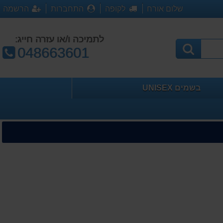
שלום אורח
לקופה
התחברות
הרשמה
לתמיכה ו/או עזרה חייג:
טלפון:
048663601
בשמים UNISEX