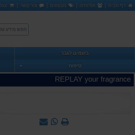
דף הבית
אודותינו
מבצעים
צור קשר
עגלת
בשמים לגבר
טיפוח
REPLAY your fragrance
הדפס
WhatsApp
שאל
-
אותנו
שאל
על