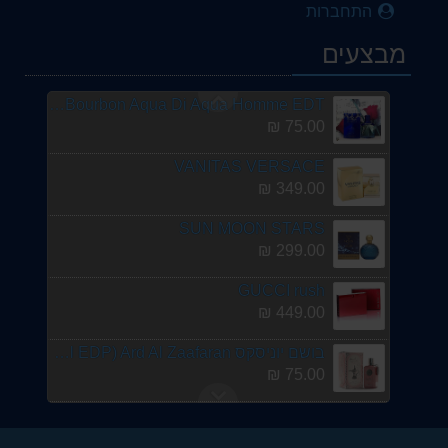
179.00 ₪
התחברות
tommy TOMMY HILFIGER FOR MEN
מבצעים
139.00 ₪
Princesse Marina De Bourbon Aqua Di Aqua Homme EDT
75.00 ₪
VANITAS VERSACE
349.00 ₪
SUN MOON STARS
299.00 ₪
GUCCI rush
449.00 ₪
בושם יוניסקס Dirham Wardi (Unisex Halal 100ml EDP) Ard Al Zaafaran א.ד.פ. ארד אל זעפראן
75.00 ₪
אולד ספייס
120.00 ₪