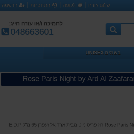
שלום אורח
לקופה
התחברות
הרשמה
לתמיכה ו/או עזרה חייג:
טלפון:
048663601
בשמים UNISEX
Rose Paris Night by Ard Al Zaafaran for women E.D.P 65ml רוז פריס נייט מבית ארד אל זעפרן 65 מ"ל E.D.P