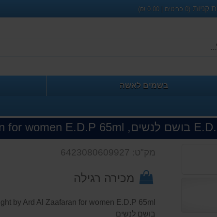
 קניות
(
0
פריטים |
0.00
₪)
בשמים לאשה
מק"ט: 6423080609927
מכירה רגילה
בושם לנשים