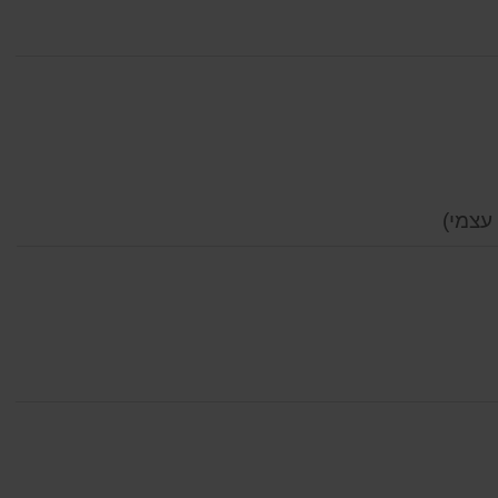
עצמי)
ה
חה