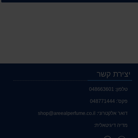
יצירת קשר
טלפון:
048663601
פקס':
048771444
דואר אלקטרוני:
shop@areealperfume.co.il
מדיה דיגיטאלית:
פנה
מצא