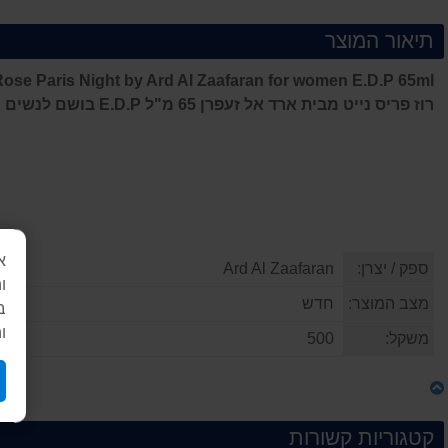
תיאור המוצר
ose Paris Night by Ard Al Zaafaran for women E.D.P 65ml
רוז פריס נייט מבית ארד אל זעפרן 65 מ"ל E.D.P בושם לנשים
א
ספק / יצרן:
Ard Al Zaafaran
ו
מצב המוצר:
חדש
ב
ו
משקל:
500
קטגוריות קשורות