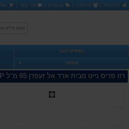
דף הבית
אודותינו
מבצעים
צור קשר
עגלת
בשמים לגבר
טיפוח
רוז פריס נייט מבית ארד אל זעפרן 65 מ"ל E.D.P בושם לנשים, Rose Paris Night by Ard Al Zaafaran for women E.D.P 65ml