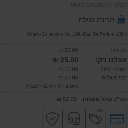
שאל
על
מק"ט: 0649024226050
אותנו
המוצר
על
מכירה רגילה
המוצר
Smart -Collection -No. 196 -Eau De Parfum -25ml
מחירון:
35.00 ₪
אצלנו רק:
25.00 ₪
חסכת 29%:
10.00 ₪
דמי משלוח:
27.00 ₪
(אפשרות לאיסוף עצמי)
סה"כ כולל משלוח:
52.00 ₪
29% -
לחץ
מבצע
שירות
קניה
לאפשרויות
מקצועי
בטוחה