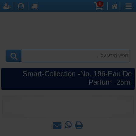
0
דף
עגלת
לקופה
התחברו
הר
קטגוריות
הבית
קניות
Smart-Collection -No. 196-Eau De
Parfum -25ml
הדפס
WhatsApp
שאל
-
אותנו