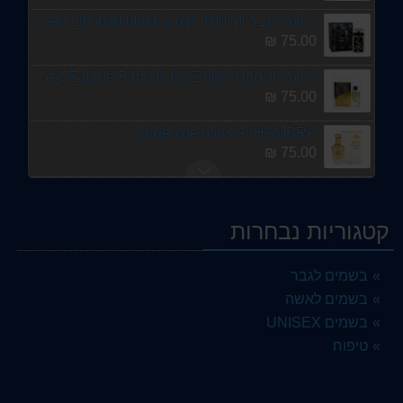
בושם לגבר nabeeil Lil hbad black e.d.p. 100 ml נביל חביבי ליל עבאד שחור לגבר א.ד.פ.
75.00 ₪
בושם יוניסקס Hakayati Khatt Al Faris Perfume, 100 ml for Unisex, Eau de Parfum, by Emper
75.00 ₪
jarden de paris ALHAMBRA
75.00 ₪
DR.SEA
89.00 ₪
קטגוריות נבחרות
בושם לאישה Sainte Valere Mamnon EDP KSA | Riyadh, Jeddah - Noon 100ml
75.00 ₪
בשמים לגבר
בשמים לאשה
בושם יוניסקס PERSEUS 100ml MAISON ALHAMBRA Arabian Perfume UNISEX
75.00 ₪
בשמים UNISEX
טיפוח
ALHAMBRA MONTAIGNE COCO
75.00 ₪