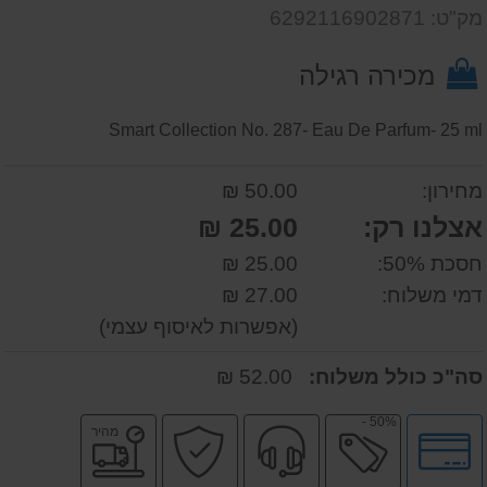
שאל
על
מק"ט: 6292116902871
אותנו
המוצר
על
מכירה רגילה
המוצר
Smart Collection No. 287- Eau De Parfum- 25 ml
מחירון:
50.00 ₪
אצלנו רק:
25.00 ₪
חסכת 50%:
25.00 ₪
דמי משלוח:
27.00 ₪
(אפשרות לאיסוף עצמי)
סה"כ כולל משלוח:
52.00 ₪
50% -
לחץ
מבצע
שירות
קניה
משלוח
מהיר
לאפשרויות
מקצועי
בטוחה
מהיר