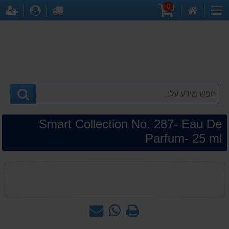
0
דף
עגלת
לקופה
התחברו
הר
קטגוריות
הבית
קניות
Smart Collection No. 287- Eau De
Parfum- 25 ml
הדפס
WhatsApp
שאל
-
אותנו