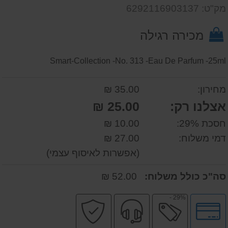
שאל
על
מק"ט: 6292116903137
אותנו
המוצר
על
מכירה רגילה
המוצר
Smart-Collection -No. 313 -Eau De Parfum -25ml
מחירון:
35.00 ₪
אצלנו רק:
25.00 ₪
חסכת 29%:
10.00 ₪
דמי משלוח:
27.00 ₪
(אפשרות לאיסוף עצמי)
סה"כ כולל משלוח:
52.00 ₪
29% -
לחץ
מבצע
שירות
קניה
לאפשרויות
מקצועי
בטוחה