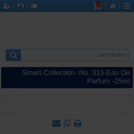
0
דף
עגלת
לקופה
התחברו
הר
קטגוריות
הבית
קניות
Smart-Collection -No. 313-Eau De
Parfum -25ml
הדפס
WhatsApp
שאל
-
אותנו