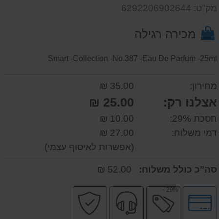
שאל
על
מק"ט: 6292206902644
אותנו
המוצר
על
מכירה רגילה
המוצר
Smart -Collection -No.387 -Eau De Parfum -25ml
מחירון:
35.00 ₪
אצלנו רק:
25.00 ₪
חסכת 29%:
10.00 ₪
דמי משלוח:
27.00 ₪
(אפשרות לאיסוף עצמי)
סה"כ כולל משלוח:
52.00 ₪
29% -
לחץ
מבצע
שירות
קניה
לאפשרויות
מקצועי
בטוחה