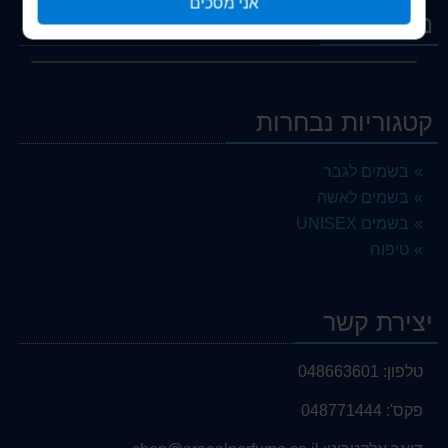
אני מסכים
מבצעים
קטגוריות נבחרות
בשמים לגבר
בשמים לאשה
בשמים UNISEX
טיפוח
יצירת קשר
טלפון:
048663601
פקס':
048771444