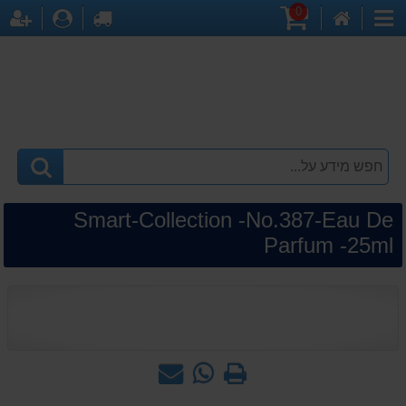
0
דף
עגלת
לקופה
התחברו
הר
קטגוריות
הבית
קניות
Smart-Collection -No.387-Eau De
Parfum -25ml
הדפס
WhatsApp
שאל
-
אותנו