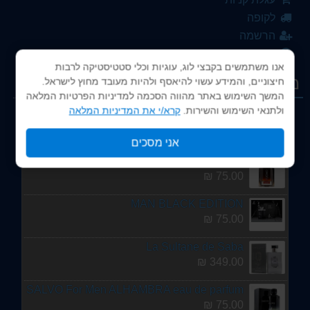
75.00 ₪
לקופה
HAMIDI Tayyeba
הרשמה
25.00 ₪
התחברות
אנו משתמשים בקבצי לוג, עוגיות וכלי סטטיסטיקה לרבות
RAMZ LATTAFA
מבצעים
חיצוניים, והמידע עשוי להיאסף ולהיות מעובד מחוץ לישראל.
75.00 ₪
המשך השימוש באתר מהווה הסכמה למדיניות הפרטיות המלאה
ולתנאי השימוש והשירות.
קרא/י את המדיניות המלאה
פאקו ראבן
200.00 ₪
אני מסכים
L'UOMO THE NIGHT EDUTION
75.00 ₪
MAN BLACK EDITION
75.00 ₪
La Sultane de Saba
349.00 ₪
SALVO For Men ALHAMBRA eau de parfum
75.00 ₪