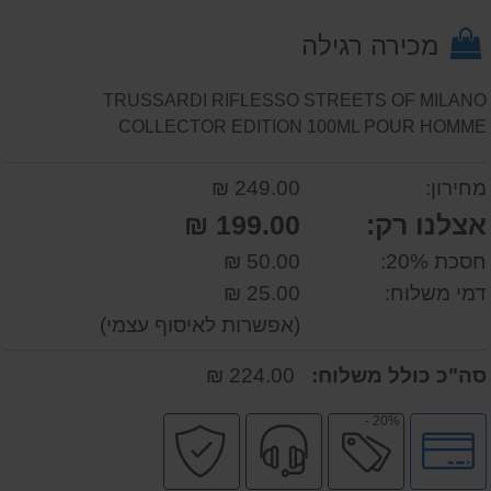
על
מכירה רגילה
המוצר
TRUSSARDI RIFLESSO STREETS OF MILANO
COLLECTOR EDITION 100ML POUR HOMME
מחירון:
249.00 ₪
אצלנו רק:
199.00 ₪
חסכת 20%:
50.00 ₪
דמי משלוח:
25.00 ₪
(אפשרות לאיסוף עצמי)
סה"כ כולל משלוח:
224.00 ₪
20% -
לחץ
מבצע
שירות
קניה
לאפשרויות
מקצועי
בטוחה