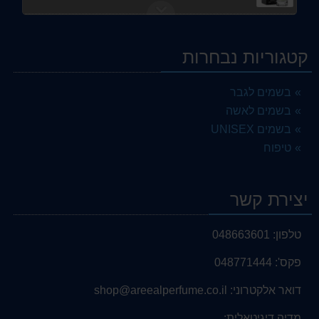
Liberte
75.00 ₪
קטגוריות נבחרות
ALHAMBRA MONTAIGNE COCO
75.00 ₪
בשמים לגבר
בשמים לאשה
סאלבו אינטנס א.ד.פ לגבר 100 מ"ל Salvo Intense E.D.P 100 ML
75.00 ₪
בשמים UNISEX
טיפוח
HAMIDI Tayyeba
25.00 ₪
יצירת קשר
RAMZ LATTAFA
75.00 ₪
טלפון:
048663601
פאקו ראבן
200.00 ₪
פקס':
048771444
L'UOMO THE NIGHT EDUTION
דואר אלקטרוני:
shop@areealperfume.co.il
75.00 ₪
מדיה דיגיטאלית: