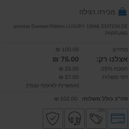
על
מכירה רגילה
המוצר
promise Diamont Ribbon LUXURY 100ML EDITION DE
PARFUMS
מחירון:
100.00 ₪
אצלנו רק:
75.00 ₪
חסכת 25%:
25.00 ₪
דמי משלוח:
27.00 ₪
(אפשרות לאיסוף עצמי)
סה"כ כולל משלוח:
102.00 ₪
25% -
לחץ
מבצע
שירות
קניה
לאפשרויות
מקצועי
בטוחה