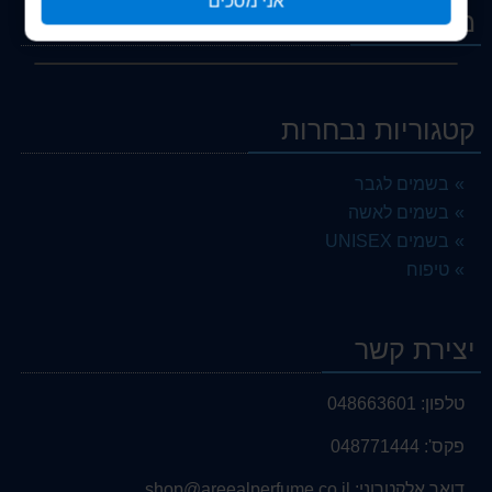
אני מסכים
מבצעים
קטגוריות נבחרות
בשמים לגבר
בשמים לאשה
בשמים UNISEX
טיפוח
יצירת קשר
טלפון:
048663601
פקס':
048771444
דואר אלקטרוני:
shop@areealperfume.co.il